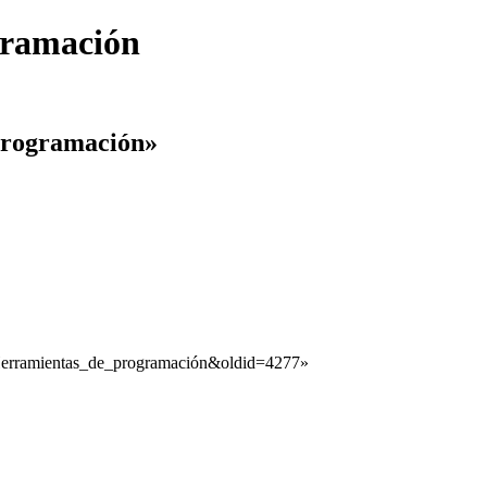
gramación
 programación»
a:Herramientas_de_programación&oldid=4277
»