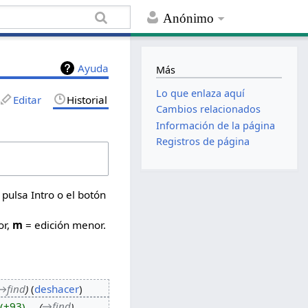
Anónimo
Ayuda
Más
Lo que enlaza aquí
Editar
Historial
Cambios relacionados
Información de la página
Registros de página
 pulsa Intro o el botón
or,
m
= edición menor.
→‎find
deshacer
+93
‎
→‎find