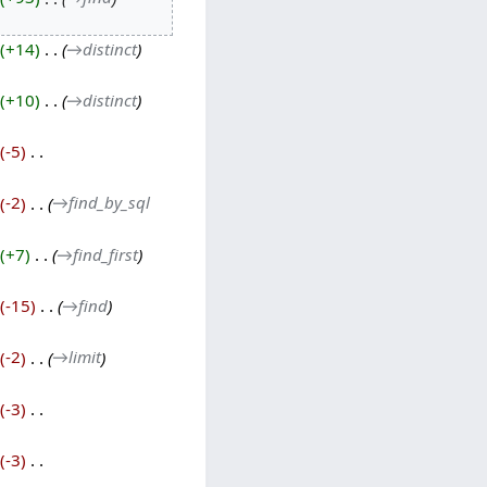
+14
‎
→‎distinct
+10
‎
→‎distinct
-5
‎
-2
‎
→‎find_by_sql
+7
‎
→‎find_first
-15
‎
→‎find
-2
‎
→‎limit
-3
‎
-3
‎