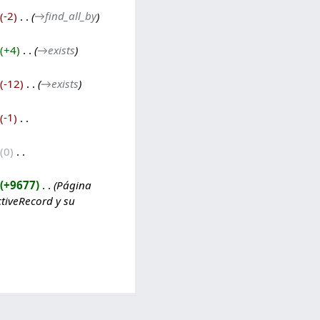
-2
‎
→‎find_all_by
+4
‎
→‎exists
-12
‎
→‎exists
-1
‎
0
‎
+9677
‎
Página
tiveRecord y su