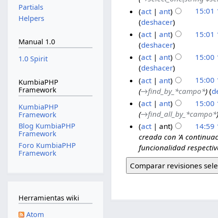
Partials
act
ant
15:01
Helpers
deshacer
act
ant
15:01
Manual 1.0
deshacer
act
ant
15:00
1.0 Spirit
deshacer
act
ant
15:00
KumbiaPHP
Framework
→‎find_by_*campo*
d
act
ant
15:00
KumbiaPHP
→‎find_all_by_*campo*
Framework
act
ant
14:59
Blog KumbiaPHP
Framework
creada con 'A continuac
Foro KumbiaPHP
funcionalidad respectiv
Framework
Herramientas wiki
Atom