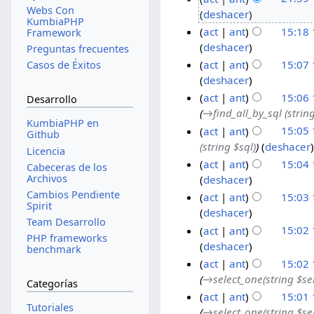
Webs Con
deshacer
KumbiaPHP
act
ant
15:18
Framework
deshacer
Preguntas frecuentes
act
ant
15:07
Casos de Éxitos
deshacer
act
ant
15:06
Desarrollo
→‎find_all_by_sql (string
KumbiaPHP en
act
ant
15:05
Github
(string $sql)
deshacer
Licencia
act
ant
15:04
Cabeceras de los
Archivos
deshacer
Cambios Pendiente
act
ant
15:03
Spirit
deshacer
Team Desarrollo
act
ant
15:02
PHP frameworks
deshacer
benchmark
act
ant
15:02
→‎select_one(string $se
Categorías
act
ant
15:01
Tutoriales
→‎select_one(string $sel