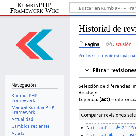
KumbiaPHP
Framework Wiki
Historial de re
Página
Discusión
Ver los registros de esta página
Filtrar revisione
Navegación
Selección de diferencias: 
de abajo.
Kumbia PHP
Leyenda:
(act)
= diferencia
Framework
Manual Kumbia PHP
Framework
Actualidad
Cambios recientes
act
ant
21:15 
Ayuda
act
ant
21:39