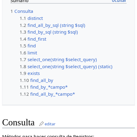
Sumario
1
Consulta
1.1
distinct
1.2
find_all_by_sql (string $sql)
1.3
find_by_sql (string $sql)
1.4
find_first
1.5
find
1.6
limit
1.7
select_one(string $select_query)
1.8
select_one(string $select_query) (static)
1.9
exists
1.10
find_all_by
1.11
find_by_*campo*
1.12
find_all_by_*campo*
Consulta
editar
Métodos para hacer consulta de Registros: