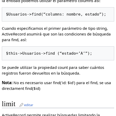
la entidad podemos utilizar el parámetro columns así:
$Usuarios->find(“columns: nombre, estado”);
Cuando especificamos el primer parámetro de tipo string,
ActiveRecord asumirá que son las condiciones de búsqueda
para find, así:
$this->Usuarios->find (“estado=’A’”);
Se puede utilizar la propiedad count para saber cuántos
registros fueron devueltos en la búsqueda.
Nota:
No es necesario usar find('id: $id') para el find, se usa
directament find($id)
limit
editar
ActiveRecord permite realizar búsquedas limitando la