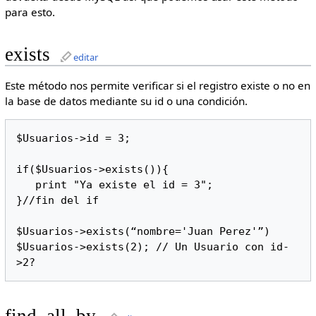
para esto.
exists
editar
Este método nos permite verificar si el registro existe o no en
la base de datos mediante su id o una condición.
$Usuarios->id = 3;

if($Usuarios->exists()){

   print "Ya existe el id = 3";

}//fin del if

$Usuarios->exists(“nombre='Juan Perez'”)

$Usuarios->exists(2); // Un Usuario con id-
>2?