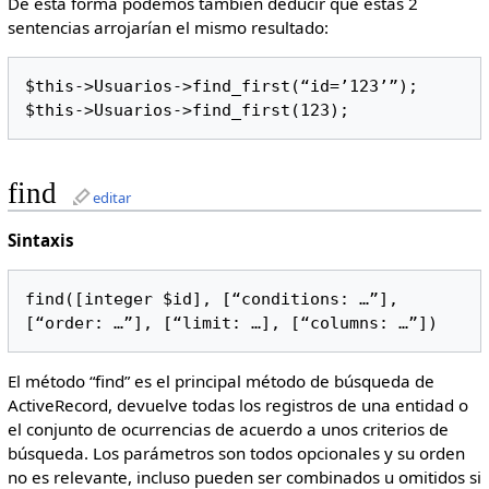
De esta forma podemos también deducir que estas 2
sentencias arrojarían el mismo resultado:
$this->Usuarios->find_first(“id=’123’”);

$this->Usuarios->find_first(123);
find
editar
Sintaxis
find([integer $id], [“conditions: …”], 
[“order: …”], [“limit: …], [“columns: …”])
El método “find” es el principal método de búsqueda de
ActiveRecord, devuelve todas los registros de una entidad o
el conjunto de ocurrencias de acuerdo a unos criterios de
búsqueda. Los parámetros son todos opcionales y su orden
no es relevante, incluso pueden ser combinados u omitidos si