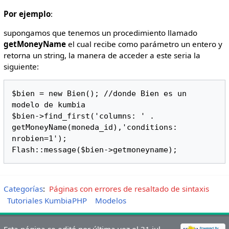
Por ejemplo
:
supongamos que tenemos un procedimiento llamado
getMoneyName
el cual recibe como parámetro un entero y
retorna un string, la manera de acceder a este seria la
siguiente:
$bien = new Bien(); //donde Bien es un 
modelo de kumbia

$bien->find_first('columns: ' . 
getMoneyName(moneda_id),'conditions: 
nrobien=1');

Flash::message($bien->getmoneyname);
Categorías
:
Páginas con errores de resaltado de sintaxis
Tutoriales KumbiaPHP
Modelos
Esta página se editó por última vez el 31 jul